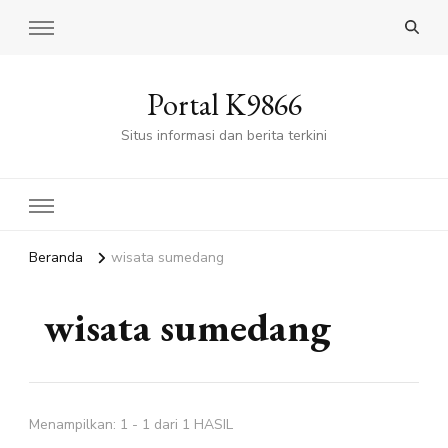
Portal K9866
Situs informasi dan berita terkini
Beranda
wisata sumedang
wisata sumedang
Menampilkan: 1 - 1 dari 1 HASIL