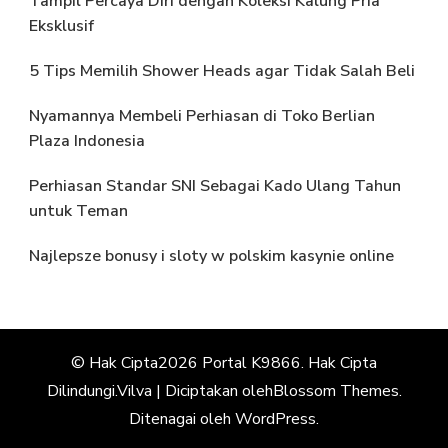
Tampil Percaya Diri dengan Koleksi Kalung Pria
Eksklusif
5 Tips Memilih Shower Heads agar Tidak Salah Beli
Nyamannya Membeli Perhiasan di Toko Berlian
Plaza Indonesia
Perhiasan Standar SNI Sebagai Kado Ulang Tahun
untuk Teman
Najlepsze bonusy i sloty w polskim kasynie online
© Hak Cipta2026
Portal K9866
. Hak Cipta
Dilindungi.
Vilva | Diciptakan oleh
Blossom Themes
.
Ditenagai oleh
WordPress
.