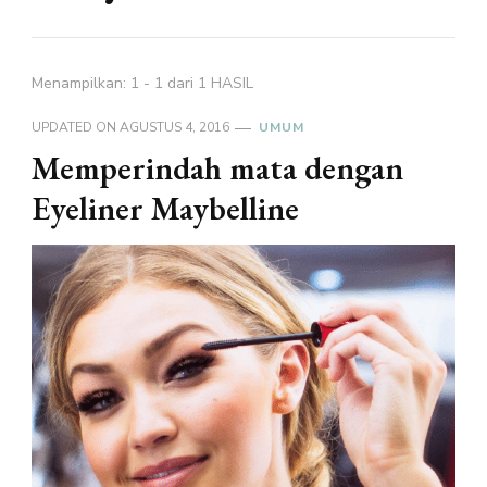
Menampilkan: 1 - 1 dari 1 HASIL
UPDATED ON
AGUSTUS 4, 2016
UMUM
Memperindah mata dengan
Eyeliner Maybelline