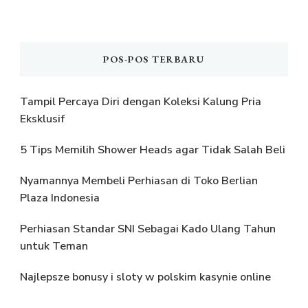
POS-POS TERBARU
Tampil Percaya Diri dengan Koleksi Kalung Pria
Eksklusif
5 Tips Memilih Shower Heads agar Tidak Salah Beli
Nyamannya Membeli Perhiasan di Toko Berlian
Plaza Indonesia
Perhiasan Standar SNI Sebagai Kado Ulang Tahun
untuk Teman
Najlepsze bonusy i sloty w polskim kasynie online