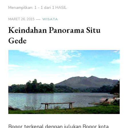
Menampilkan: 1 - 1 dari 1 HASIL
MARET 26, 2015
WISATA
Keindahan Panorama Situ
Gede
Bogor terkenal dengan julukan Bogor kota