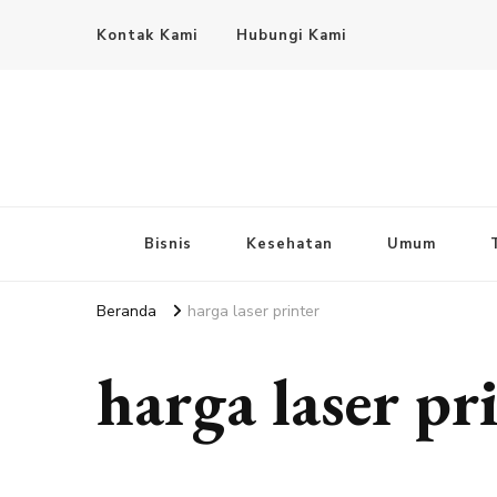
Kontak Kami
Hubungi Kami
Bisnis
Kesehatan
Umum
Beranda
harga laser printer
harga laser pr