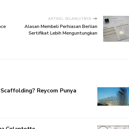
ARTIKEL SELANJUTNYA
ace
Alasan Membeli Perhiasan Berlian
Sertifikat Lebih Menguntungkan
l Scaffolding? Reycom Punya
a Colantotte