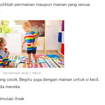
, pilihlah permainan maupun mainan yang sesuai
.
ide bermain anak 1 tahun
ang cocok. Begitu juga dengan mainan untuk si kecil.
ada mereka.
imulasi Anak