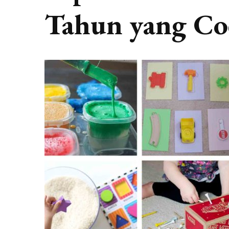
Tahun yang Co