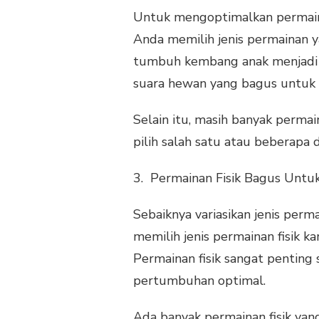
Untuk mengoptimalkan permainan
Anda memilih jenis permainan y
tumbuh kembang anak menjadi s
suara hewan yang bagus untuk 
Selain itu, masih banyak perma
pilih salah satu atau beberapa d
3. Permainan Fisik Bagus Unt
Sebaiknya variasikan jenis perm
memilih jenis permainan fisik k
Permainan fisik sangat penting 
pertumbuhan optimal.
Ada banyak permainan fisik yan