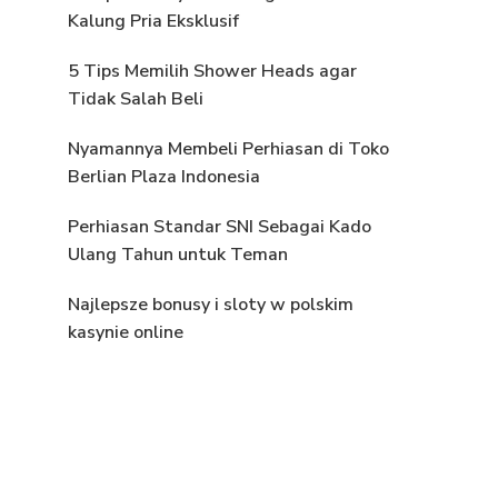
Kalung Pria Eksklusif
5 Tips Memilih Shower Heads agar
Tidak Salah Beli
Nyamannya Membeli Perhiasan di Toko
Berlian Plaza Indonesia
Perhiasan Standar SNI Sebagai Kado
Ulang Tahun untuk Teman
Najlepsze bonusy i sloty w polskim
kasynie online