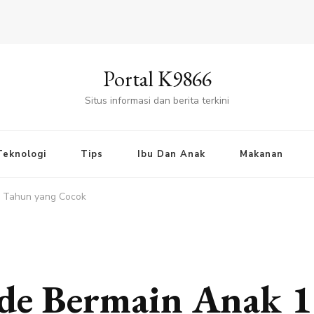
Portal K9866
Situs informasi dan berita terkini
Teknologi
Tips
Ibu Dan Anak
Makanan
1 Tahun yang Cocok
Ide Bermain Anak 1