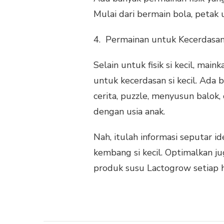
Mulai dari bermain bola, petak 
4. Permainan untuk Kecerdasa
Selain untuk fisik si kecil, ma
untuk kecerdasan si kecil. Ada 
cerita, puzzle, menyusun balok,
dengan usia anak.
Nah, itulah informasi seputar 
kembang si kecil. Optimalkan 
produk susu Lactogrow setiap h