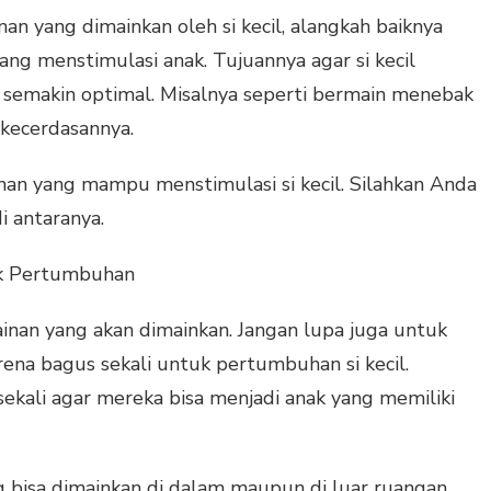
 yang dimainkan oleh si kecil, alangkah baiknya
ang menstimulasi anak. Tujuannya agar si kecil
emakin optimal. Misalnya seperti bermain menebak
kecerdasannya.
inan yang mampu menstimulasi si kecil. Silahkan Anda
i antaranya.
uk Pertumbuhan
ainan yang akan dimainkan. Jangan lupa juga untuk
arena bagus sekali untuk pertumbuhan si kecil.
sekali agar mereka bisa menjadi anak yang memiliki
g bisa dimainkan di dalam maupun di luar ruangan.