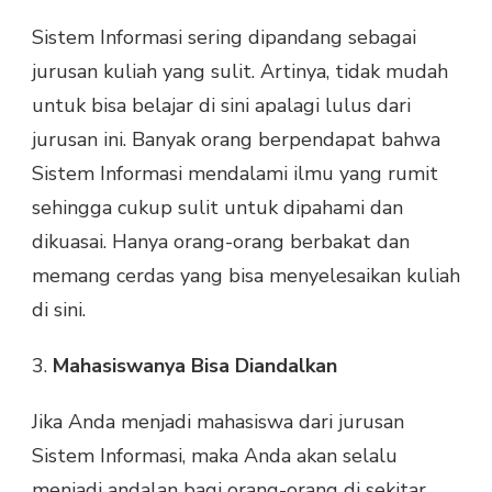
Sistem Informasi sering dipandang sebagai
jurusan kuliah yang sulit. Artinya, tidak mudah
untuk bisa belajar di sini apalagi lulus dari
jurusan ini. Banyak orang berpendapat bahwa
Sistem Informasi mendalami ilmu yang rumit
sehingga cukup sulit untuk dipahami dan
dikuasai. Hanya orang-orang berbakat dan
memang cerdas yang bisa menyelesaikan kuliah
di sini.
3.
Mahasiswanya Bisa Diandalkan
Jika Anda menjadi mahasiswa dari jurusan
Sistem Informasi, maka Anda akan selalu
menjadi andalan bagi orang-orang di sekitar.