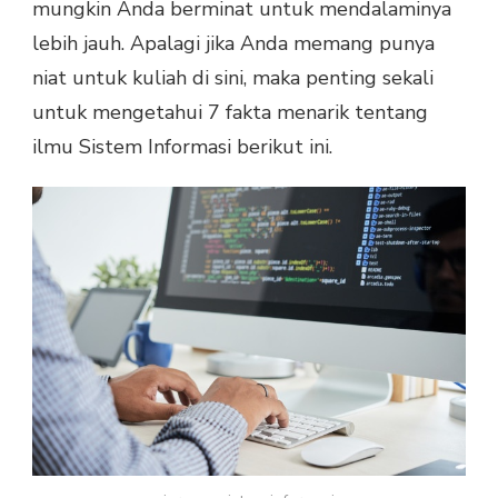
mungkin Anda berminat untuk mendalaminya
lebih jauh. Apalagi jika Anda memang punya
niat untuk kuliah di sini, maka penting sekali
untuk mengetahui 7 fakta menarik tentang
ilmu Sistem Informasi berikut ini.