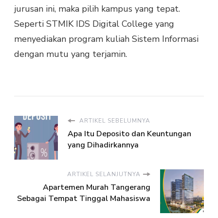
jurusan ini, maka pilih kampus yang tepat.
Seperti STMIK IDS Digital College yang
menyediakan program kuliah Sistem Informasi
dengan mutu yang terjamin.
ARTIKEL SEBELUMNYA
Apa Itu Deposito dan Keuntungan
yang Dihadirkannya
ARTIKEL SELANJUTNYA
Apartemen Murah Tangerang
Sebagai Tempat Tinggal Mahasiswa