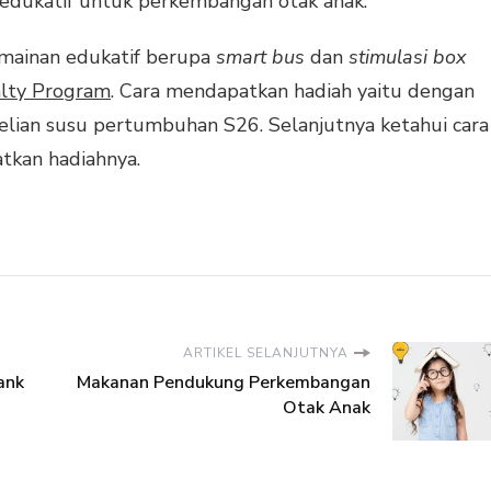
dukatif untuk perkembangan otak anak.
mainan edukatif berupa
smart bus
dan
stimulasi box
alty Program
.
Cara mendapatkan hadiah yaitu dengan
ian susu pertumbuhan S26. Selanjutnya ketahui cara
tkan hadiahnya.
ARTIKEL SELANJUTNYA
ank
Makanan Pendukung Perkembangan
Otak Anak