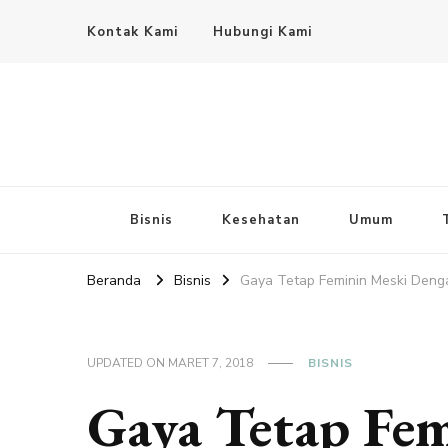
Kontak Kami
Hubungi Kami
Bisnis
Kesehatan
Umum
Beranda
Bisnis
Gaya Tetap Feminin Meski Deng
UPDATED ON
MARET 7, 2018
BISNIS
Gaya Tetap Fe