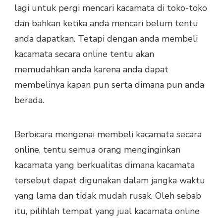
lagi untuk pergi mencari kacamata di toko-toko
dan bahkan ketika anda mencari belum tentu
anda dapatkan. Tetapi dengan anda membeli
kacamata secara online tentu akan
memudahkan anda karena anda dapat
membelinya kapan pun serta dimana pun anda
berada.
Berbicara mengenai membeli kacamata secara
online, tentu semua orang menginginkan
kacamata yang berkualitas dimana kacamata
tersebut dapat digunakan dalam jangka waktu
yang lama dan tidak mudah rusak. Oleh sebab
itu, pilihlah tempat yang jual kacamata online