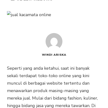
WINDI ARISKA
Seperti yang anda ketahui, saat ini banyak
sekali terdapat toko-toko online yang kini
muncul di berbagai website tertentu dan
menawarkan produk masing-masing yang
mereka jual. Mulai dari bidang fashion, kuliner,
hingga bidang jasa yang mereka tawarkan. Di