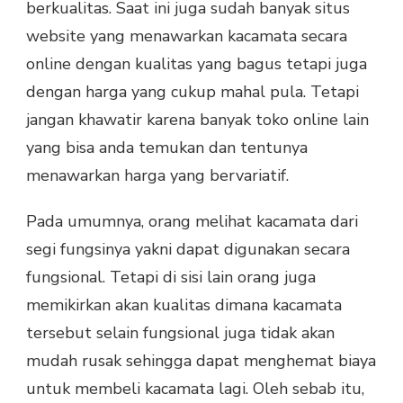
berkualitas. Saat ini juga sudah banyak situs
website yang menawarkan kacamata secara
online dengan kualitas yang bagus tetapi juga
dengan harga yang cukup mahal pula. Tetapi
jangan khawatir karena banyak toko online lain
yang bisa anda temukan dan tentunya
menawarkan harga yang bervariatif.
Pada umumnya, orang melihat kacamata dari
segi fungsinya yakni dapat digunakan secara
fungsional. Tetapi di sisi lain orang juga
memikirkan akan kualitas dimana kacamata
tersebut selain fungsional juga tidak akan
mudah rusak sehingga dapat menghemat biaya
untuk membeli kacamata lagi. Oleh sebab itu,