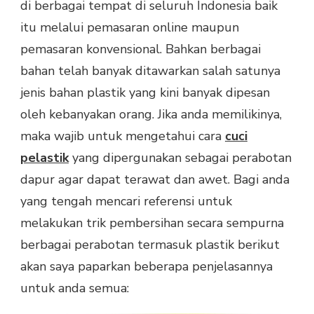
di berbagai tempat di seluruh Indonesia baik
itu melalui pemasaran online maupun
pemasaran konvensional. Bahkan berbagai
bahan telah banyak ditawarkan salah satunya
jenis bahan plastik yang kini banyak dipesan
oleh kebanyakan orang. Jika anda memilikinya,
maka wajib untuk mengetahui cara
cuci
pelastik
yang dipergunakan sebagai perabotan
dapur agar dapat terawat dan awet. Bagi anda
yang tengah mencari referensi untuk
melakukan trik pembersihan secara sempurna
berbagai perabotan termasuk plastik berikut
akan saya paparkan beberapa penjelasannya
untuk anda semua: