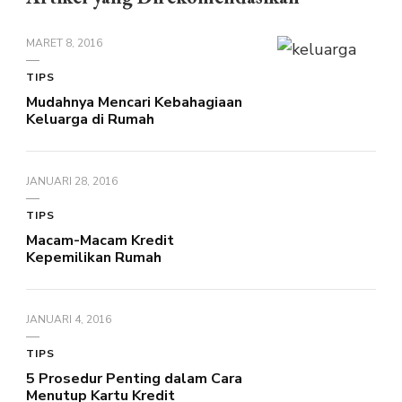
MARET 8, 2016
TIPS
Mudahnya Mencari Kebahagiaan
Keluarga di Rumah
JANUARI 28, 2016
TIPS
Macam-Macam Kredit
Kepemilikan Rumah
JANUARI 4, 2016
TIPS
5 Prosedur Penting dalam Cara
Menutup Kartu Kredit