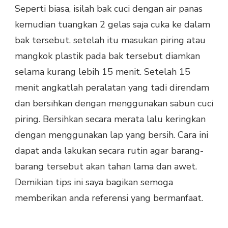
Seperti biasa, isilah bak cuci dengan air panas
kemudian tuangkan 2 gelas saja cuka ke dalam
bak tersebut. setelah itu masukan piring atau
mangkok plastik pada bak tersebut diamkan
selama kurang lebih 15 menit. Setelah 15
menit angkatlah peralatan yang tadi direndam
dan bersihkan dengan menggunakan sabun cuci
piring. Bersihkan secara merata lalu keringkan
dengan menggunakan lap yang bersih. Cara ini
dapat anda lakukan secara rutin agar barang-
barang tersebut akan tahan lama dan awet.
Demikian tips ini saya bagikan semoga
memberikan anda referensi yang bermanfaat.