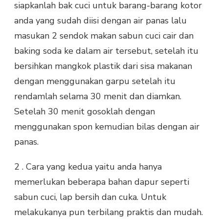
siapkanlah bak cuci untuk barang-barang kotor
anda yang sudah diisi dengan air panas lalu
masukan 2 sendok makan sabun cuci cair dan
baking soda ke dalam air tersebut, setelah itu
bersihkan mangkok plastik dari sisa makanan
dengan menggunakan garpu setelah itu
rendamlah selama 30 menit dan diamkan.
Setelah 30 menit gosoklah dengan
menggunakan spon kemudian bilas dengan air
panas.
2 . Cara yang kedua yaitu anda hanya
memerlukan beberapa bahan dapur seperti
sabun cuci, lap bersih dan cuka. Untuk
melakukanya pun terbilang praktis dan mudah.