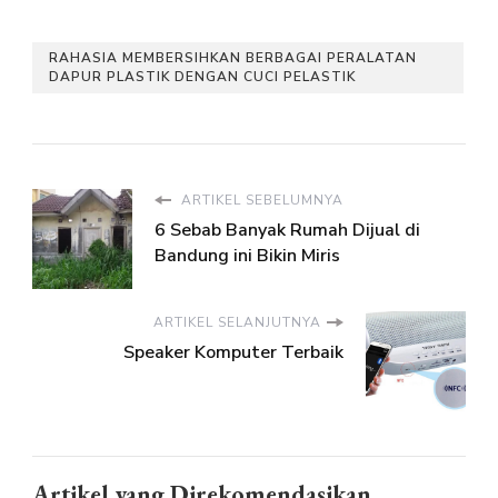
RAHASIA MEMBERSIHKAN BERBAGAI PERALATAN
DAPUR PLASTIK DENGAN CUCI PELASTIK
ARTIKEL SEBELUMNYA
6 Sebab Banyak Rumah Dijual di
Bandung ini Bikin Miris
ARTIKEL SELANJUTNYA
Speaker Komputer Terbaik
Artikel yang Direkomendasikan