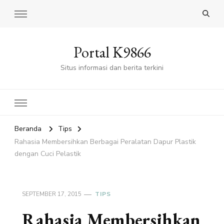
Portal K9866
Situs informasi dan berita terkini
Beranda
Tips
Rahasia Membersihkan Berbagai Peralatan Dapur Plastik
dengan Cuci Pelastik
SEPTEMBER 17, 2015
TIPS
Rahasia Membersihkan