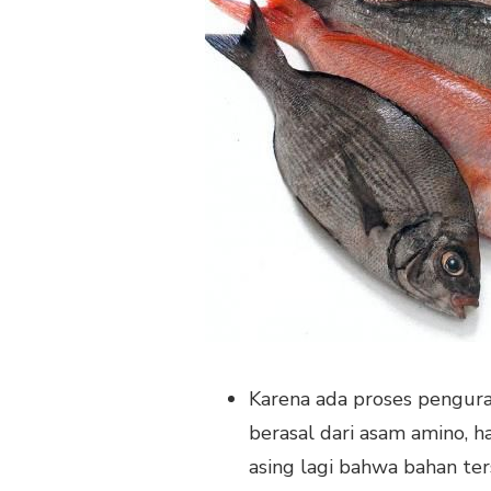
Karena ada proses pengura
berasal dari asam amino, h
asing lagi bahwa bahan te