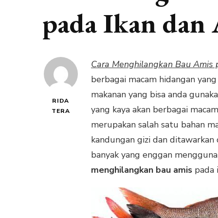
pada Ikan dan
Cara Menghilangkan Bau Amis 
berbagai macam hidangan yang
makanan yang bisa anda gunakan
RIDA
yang kaya akan berbagai macam p
TERA
merupakan salah satu bahan ma
kandungan gizi dan ditawarkan
banyak yang enggan menggunak
menghilangkan bau amis
pada i