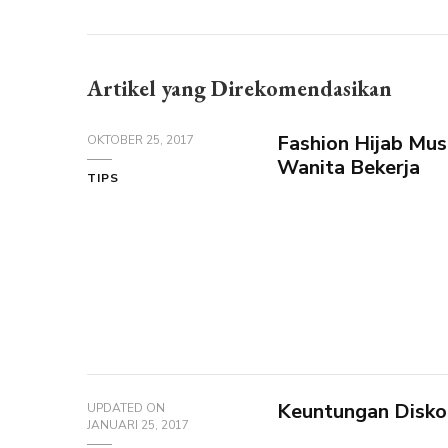
Artikel yang Direkomendasikan
Fashion Hijab Mu
OKTOBER 25, 2017
Wanita Bekerja
TIPS
Keuntungan Disko
UPDATED ON
JANUARI 25, 2017