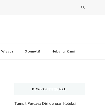
Wisata
Otomotif
Hubungi Kami
POS-POS TERBARU
Tampil Percaya Diri dengan Koleksi