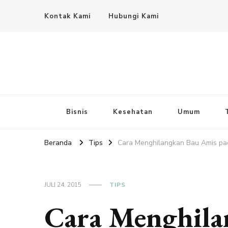
Kontak Kami
Hubungi Kami
Bisnis
Kesehatan
Umum
Beranda
Tips
Cara Menghilangkan Bau Amis pa
JULI 24, 2015
TIPS
Cara Menghila