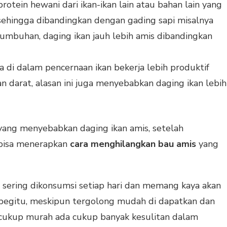
rotein hewani dari ikan-ikan lain atau bahan lain yang
ehingga dibandingkan dengan gading sapi misalnya
umbuhan, daging ikan jauh lebih amis dibandingkan
 di dalam pencernaan ikan bekerja lebih produktif
 darat, alasan ini juga menyebabkan daging ikan lebih
 yang menyebabkan daging ikan amis, setelah
 bisa menerapkan
cara menghilangkan bau amis
yang
 sering dikonsumsi setiap hari dan memang kaya akan
a begitu, meskipun tergolong mudah di dapatkan dan
cukup murah ada cukup banyak kesulitan dalam