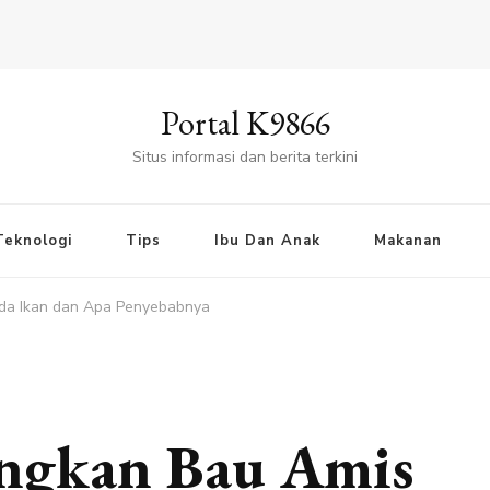
Portal K9866
Situs informasi dan berita terkini
Teknologi
Tips
Ibu Dan Anak
Makanan
da Ikan dan Apa Penyebabnya
ngkan Bau Amis