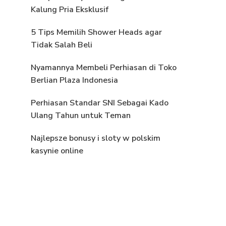
Kalung Pria Eksklusif
5 Tips Memilih Shower Heads agar
Tidak Salah Beli
Nyamannya Membeli Perhiasan di Toko
Berlian Plaza Indonesia
Perhiasan Standar SNI Sebagai Kado
Ulang Tahun untuk Teman
Najlepsze bonusy i sloty w polskim
kasynie online