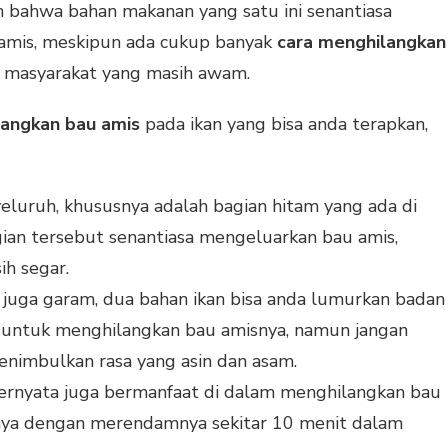
n bahwa bahan makanan yang satu ini senantiasa
amis, meskipun ada cukup banyak
cara menghilangkan
a masyarakat yang masih awam.
langkan bau amis
pada ikan yang bisa anda terapkan,
yeluruh, khususnya adalah bagian hitam yang ada di
gian tersebut senantiasa mengeluarkan bau amis,
ih segar.
n juga garam, dua bahan ikan bisa anda lumurkan badan
t untuk menghilangkan bau amisnya, namun jangan
enimbulkan rasa yang asin dan asam.
ernyata juga bermanfaat di dalam menghilangkan bau
anya dengan merendamnya sekitar 10 menit dalam