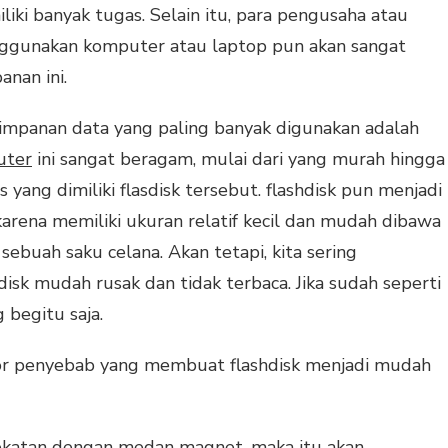
ki banyak tugas. Selain itu, para pengusaha atau
nggunakan komputer atau laptop pun akan sangat
nan ini.
impanan data yang paling banyak digunakan adalah
uter
ini sangat beragam, mulai dari yang murah hingga
 yang dimiliki flasdisk tersebut. flashdisk pun menjadi
karena memiliki ukuran relatif kecil dan mudah dibawa
ebuah saku celana. Akan tetapi, kita sering
sk mudah rusak dan tidak terbaca. Jika sudah seperti
g begitu saja.
or penyebab yang membuat flashdisk menjadi mudah
rdekatan dengan medan magnet, maka itu akan