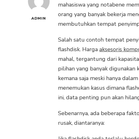
mahasiswa yang notabene memili
orang yang banyak bekerja me
ADMIN
membutuhkan tempat penyimpa
Salah satu contoh tempat peny
flashdisk. Harga
aksesoris komp
mahal, tergantung dari kapasitas
pilihan yang banyak digunakan 
kemana saja meski hanya dalam s
menemukan kasus dimana flashdi
ini, data penting pun akan hilan
Sebenarnya, ada beberapa fakt
rusak, diantaranya:
Jika flashdisk anda terlalu be