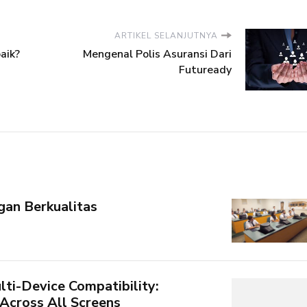
ARTIKEL SELANJUTNYA
aik?
Mengenal Polis Asuransi Dari
Futuready
gan Berkualitas
ti-Device Compatibility:
Across All Screens