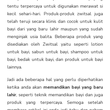
tentu terpercaya untuk digunakan merawat si
kecil sehari-hari. Produk-produk zwitsal juga
telah teruji secara klinis dan cocok untuk kulit
bayi dari yang baru lahir maupun yang sudah
menginjak usia balita. Beberapa produk yang
disediakan oleh Zwitsal yaitu seperti lotion
untuk bayi, sabun untuk bayi, shampoo untuk
bayi, bedak untuk bayi, dan produk untuk bayi
lainnya.
Jadi ada beberapa hal yang perlu diperhatikan
ketika anda akan
memandikan bayi yang baru
lahir
, seperti teknik memandikan bayi dan juga
produk yang terpercaya. Semoga setelah