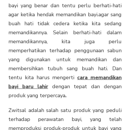
bayi yang benar dan tentu perlu berhati-hati
agar ketika hendak memandikan bayi.agar sang
buah hati tidak cedera ketika kita sedang
memandikannya. Selain berhati-hati dalam
memandikannya, kita juga perlu
memperhatikan terhadap penggunaan sabun
yang digunakan untuk memandikan dan
membersihkan tubuh sang buah hati. Dan
tentu kita harus mengerti
cara memandikan
bayi baru lahir
dengan tepat dan dengan
produk yang terpercaya
.
Zwitsal adalah salah satu produk yang peduli
terhadap perawatan bayi, yang telah
memproduksi produk-produk untuk bayi yang