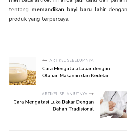
membaca artikel ini anda jadi tahu dan paham
tentang
memandikan bayi baru lahir
dengan
produk yang terpercaya.
ARTIKEL SEBELUMNYA
Cara Mengatasi Lapar dengan
Olahan Makanan dari Kedelai
ARTIKEL SELANJUTNYA
Cara Mengatasi Luka Bakar Dengan
Bahan Tradisional