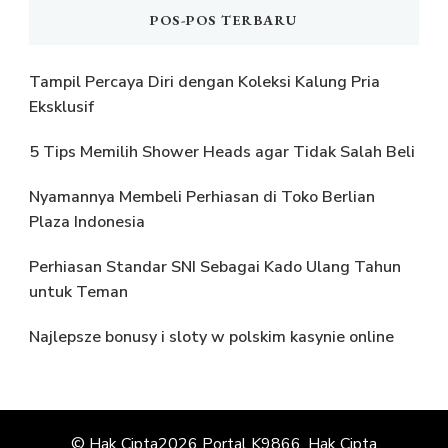
POS-POS TERBARU
Tampil Percaya Diri dengan Koleksi Kalung Pria
Eksklusif
5 Tips Memilih Shower Heads agar Tidak Salah Beli
Nyamannya Membeli Perhiasan di Toko Berlian
Plaza Indonesia
Perhiasan Standar SNI Sebagai Kado Ulang Tahun
untuk Teman
Najlepsze bonusy i sloty w polskim kasynie online
© Hak Cipta2026
Portal K9866
. Hak Cipta