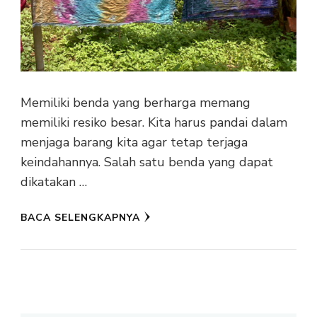
Memiliki benda yang berharga memang
memiliki resiko besar. Kita harus pandai dalam
menjaga barang kita agar tetap terjaga
keindahannya. Salah satu benda yang dapat
dikatakan …
BACA SELENGKAPNYA