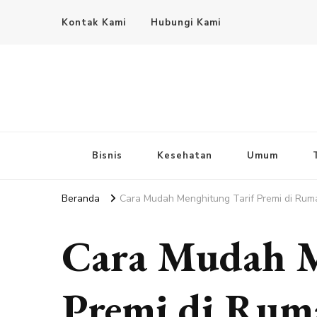
Kontak Kami
Hubungi Kami
Bisnis
Kesehatan
Umum
Beranda
Cara Mudah Menghitung Tarif Premi di Rum
Cara Mudah M
Premi di Rum