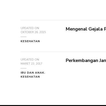
Mengenal Gejala P
UPDATED ON
OKTOBER 26, 2015
KESEHATAN
Perkembangan Jan
UPDATED ON
MARET 23, 2017
IBU DAN ANAK
KESEHATAN