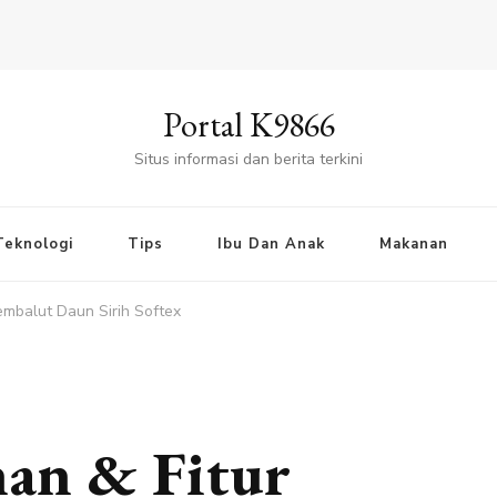
Portal K9866
Situs informasi dan berita terkini
Teknologi
Tips
Ibu Dan Anak
Makanan
embalut Daun Sirih Softex
han & Fitur