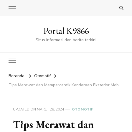
Portal K9866
Situs informasi dan berita terkini
Beranda
Otomotif
Tips Merawat dan Mempercantik Kendaraan Eksterior Mobil
UPDATED ON
MARET 28, 2024
OTOMOTIF
Tips Merawat dan