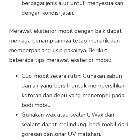
berbagai jenis alur untuk menyesuaikan
dengan kondisi jalan.
Merawat eksterior mobil dengan baik dapat
menjaga penampilannya tetap menarik dan
memperpanjang usia pakainya. Berikut
beberapa tips merawat eksterior mobil:
Cuci mobil secara rutin: Gunakan sabun
dan air yang bersih untuk membersihkan
kotoran dan debu yang menempel pada
bodi mobil.
Gunakan wax atau sealant: Wax dan
sealant dapat melindungi bodi mobil dari
goresan dan sinar UV matahari.