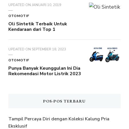
UPDATED ON
JANUARI 10, 2019
OTOMOTIF
Oli Sintetik Tеrbаіk Untuk
Kendaraan dаrі Top 1
UPDATED ON
SEPTEMBER 18, 2023
OTOMOTIF
Punya Banyak Keunggulan Ini Dia
Rekomendasi Motor Listrik 2023
POS-POS TERBARU
Tampil Percaya Diri dengan Koleksi Kalung Pria
Eksklusif