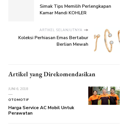
Simak Tips Memilih Perlengkapan
Kamar Mandi KOHLER
ARTIKEL SELANJUTNYA
Koleksi Perhiasan Emas Bertabur
Berlian Mewah
Artikel yang Direkomendasikan
JUNI 6, 2018
OTOMOTIF
Harga Service AC Mobil Untuk
Perawatan