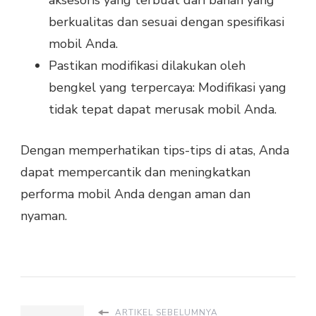
aksesoris yang terbuat dari bahan yang
berkualitas dan sesuai dengan spesifikasi
mobil Anda.
Pastikan modifikasi dilakukan oleh
bengkel yang terpercaya: Modifikasi yang
tidak tepat dapat merusak mobil Anda.
Dengan memperhatikan tips-tips di atas, Anda
dapat mempercantik dan meningkatkan
performa mobil Anda dengan aman dan
nyaman.
ARTIKEL SEBELUMNYA