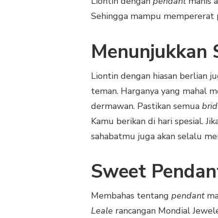
Liontin dengan
pendant
manis a
Sehingga mampu mempererat p
Menunjukkan S
Liontin dengan hiasan berlian 
teman. Harganya yang mahal 
dermawan. Pastikan semua
bri
Kamu berikan di hari spesial. J
sahabatmu juga akan selalu me
Sweet Pendant
Membahas tentang
pendant
ma
Leale
rancangan Mondial Jewel