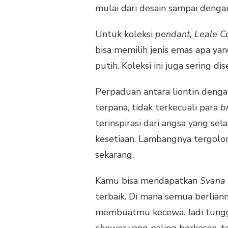
mulai dari desain sampai dengan
Untuk koleksi
pendant,
Leale C
bisa memilih jenis emas apa ya
putih. Koleksi ini juga sering d
Perpaduan antara liontin deng
terpana, tidak terkecuali para
b
terinspirasi dari angsa yang sela
kesetiaan. Lambangnya tergol
sekarang.
Kamu bisa mendapatkan
Svana 
terbaik. Di mana semua berlian
membuatmu kecewa. Jadi tunggu
shower
yang paling berkesan, 