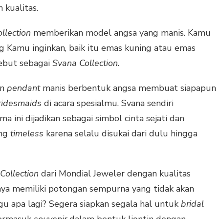
 kualitas.
ollection
memberikan model angsa yang manis. Kamu
ng Kamu inginkan, baik itu emas kuning atau emas
isebut sebagai
Svana Collection
.
an
pendant
manis berbentuk angsa membuat siapapun
ridesmaids
di acara spesialmu. Svana sendiri
ma ini dijadikan sebagai simbol cinta sejati dan
ong
timeless
karena selalu disukai dari dulu hingga
Collection
dari Mondial Jeweler dengan kualitas
nya memiliki potongan sempurna yang tidak akan
 apa lagi? Segera siapkan segala hal untuk
bridal
termasuk
souvenir
dalam bentuk liontin dengan