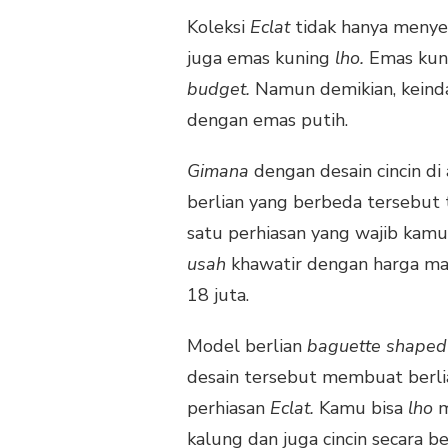
Koleksi
Eclat
tidak hanya menye
juga emas kuning
lho.
Emas kuni
budget.
Namun demikian, keinda
dengan emas putih.
Gimana
dengan desain cincin di
berlian yang berbeda tersebut t
satu perhiasan yang wajib kamu 
usah
khawatir dengan harga mah
18 juta.
Model berlian
baguette shape
desain tersebut membuat berlia
perhiasan
Eclat.
Kamu bisa
lho
m
kalung dan juga cincin secara 