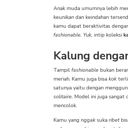
Anak muda umumnya lebih meny
keunikan dan keindahan tersend
kamu dapat beraktivitas denga
fashionable. Yuk,
intip koleksi
k
Kalung dengan
Tampil
fashionable
bukan bera
meriah. Kamu juga bisa
kok
terl
satunya yaitu dengan mengguna
solitaire.
Model ini juga sangat 
mencolok.
Kamu yang
nggak
suka
ribet
bis