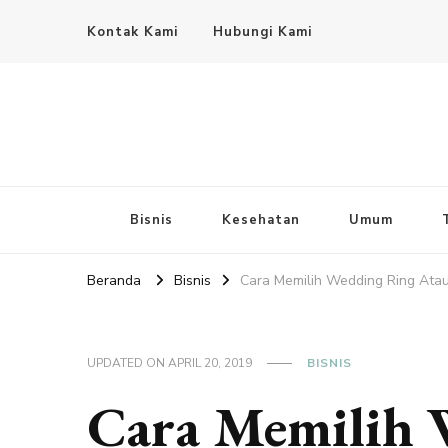
Kontak Kami
Hubungi Kami
Bisnis
Kesehatan
Umum
Beranda
Bisnis
Cara Memilih Wedding Ring Ata
UPDATED ON
APRIL 20, 2019
BISNIS
Cara Memilih 