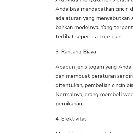
Anda bisa mendapatkan cincin 
ada aturan yang menyebutkan A
bahkan modelnya. Yang terpentin
terlihat seperti, a true pair.
3. Rancang Biaya
Apapun jenis logam yang Anda 
dan membuat peraturan sendiri 
ditentukan, pembelian cincin b
Normalnya, orang membeli weddi
pernikahan.
4. Efektivitas