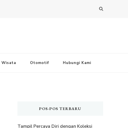
Wisata
Otomotif
Hubungi Kami
POS-POS TERBARU
Tampil Percaya Diri dengan Koleksi