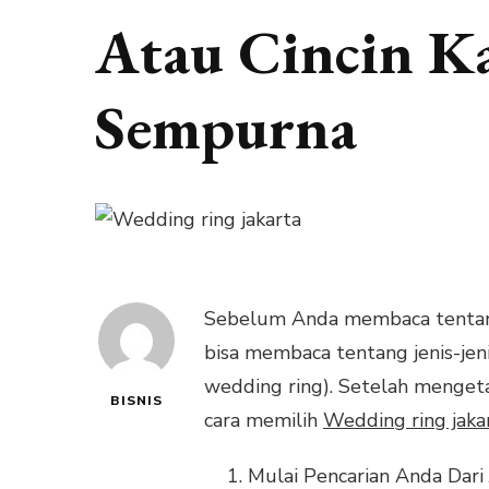
Atau Cincin K
Sempurna
Sebelum Anda membaca tentang 
bisa membaca tentang jenis-jenis
wedding ring). Setelah mengetah
BISNIS
cara memilih
Wedding ring jaka
Mulai Pencarian Anda Dari 