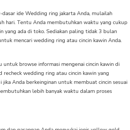
-dasar ide Wedding ring jakarta Anda, mulailah
jauh hari. Tentu Anda membutuhkan waktu yang cukup
n yang ada di toko. Sediakan paling tidak 3 bulan
ntuk mencari wedding ring atau cincin kawin Anda.
ntuk browse informasi mengenai cincin kawin di
nd recheck wedding ring atau cincin kawin yang
 jika Anda berkeinginan untuk membuat cincin sesuai
 membutuhkan lebih banyak waktu dalam proses
num dan pasangan Anda menyukai jenis yellow gold,