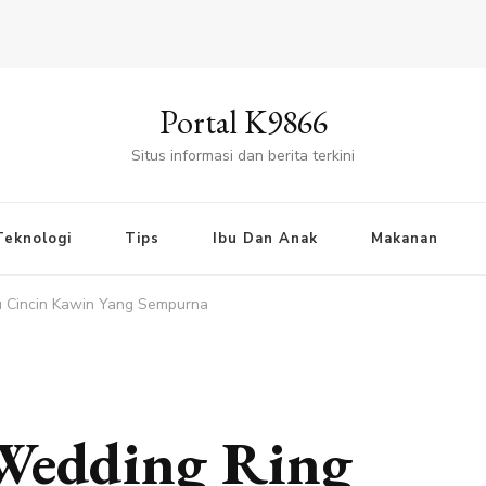
Portal K9866
Situs informasi dan berita terkini
Teknologi
Tips
Ibu Dan Anak
Makanan
u Cincin Kawin Yang Sempurna
Wedding Ring