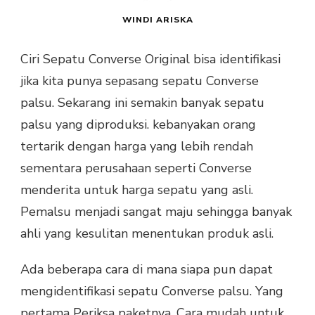
WINDI ARISKA
Ciri Sepatu Converse Original bisa identifikasi
jika kita punya sepasang sepatu Converse
palsu. Sekarang ini semakin banyak sepatu
palsu yang diproduksi. kebanyakan orang
tertarik dengan harga yang lebih rendah
sementara perusahaan seperti Converse
menderita untuk harga sepatu yang asli.
Pemalsu menjadi sangat maju sehingga banyak
ahli yang kesulitan menentukan produk asli.
Ada beberapa cara di mana siapa pun dapat
mengidentifikasi sepatu Converse palsu. Yang
pertama Periksa paketnya, Cara mudah untuk