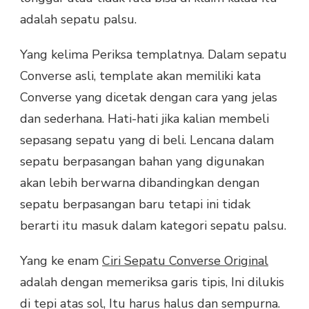
adalah sepatu palsu.
Yang kelima Periksa templatnya. Dalam sepatu
Converse asli, template akan memiliki kata
Converse yang dicetak dengan cara yang jelas
dan sederhana. Hati-hati jika kalian membeli
sepasang sepatu yang di beli. Lencana dalam
sepatu berpasangan bahan yang digunakan
akan lebih berwarna dibandingkan dengan
sepatu berpasangan baru tetapi ini tidak
berarti itu masuk dalam kategori sepatu palsu.
Yang ke enam
Ciri Sepatu Converse Original
adalah dengan memeriksa garis tipis, Ini dilukis
di tepi atas sol, Itu harus halus dan sempurna.