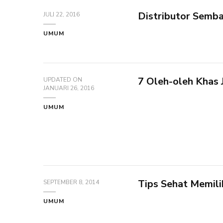
Distributor Semb
JULI 22, 2016
UMUM
7 Oleh-oleh Khas 
UPDATED ON
JANUARI 26, 2016
UMUM
Tips Sehat Memil
SEPTEMBER 8, 2014
UMUM