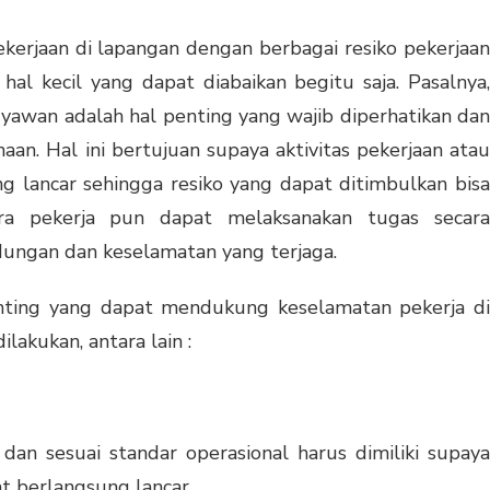
ekerjaan di lapangan dengan berbagai resiko pekerjaan
hal kecil yang dapat diabaikan begitu saja. Pasalnya,
ryawan adalah hal penting yang wajib diperhatikan da
aan. Hal ini bertujuan supaya aktivitas pekerjaan atau
g lancar sehingga resiko yang dapat ditimbulkan bisa
ara pekerja pun dapat melaksanakan tugas secara
ungan dan keselamatan yang terjaga.
enting yang dapat mendukung keselamatan pekerja di
ilakukan, antara lain :
dan sesuai standar operasional harus dimiliki supaya
pat berlangsung lancar.