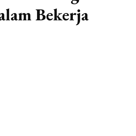
alam Bekerja