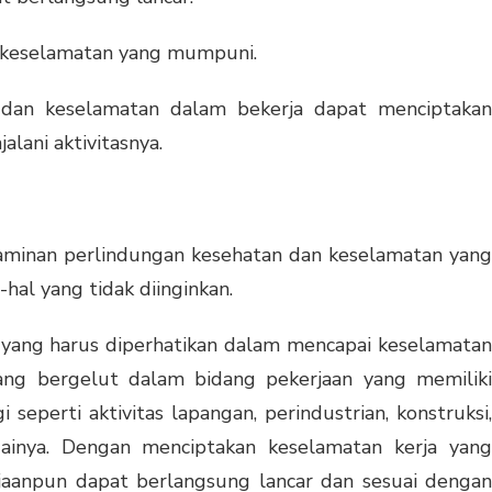
 keselamatan yang mumpuni.
dan keselamatan dalam bekerja dapat menciptakan
lani aktivitasnya.
 jaminan perlindungan kesehatan dan keselamatan yang
hal yang tidak diinginkan.
 yang harus diperhatikan dalam mencapai keselamatan
ang bergelut dalam bidang pekerjaan yang memiliki
 seperti aktivitas lapangan, perindustrian, konstruksi,
ainya. Dengan menciptakan keselamatan kerja yang
jaanpun dapat berlangsung lancar dan sesuai dengan