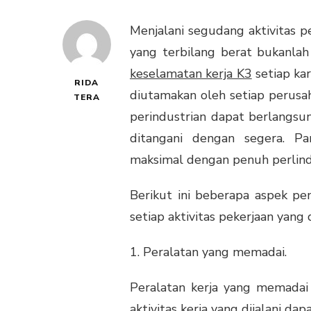
Menjalani segudang aktivitas p
yang terbilang berat bukanlah 
keselamatan kerja K3
setiap ka
RIDA
diutamakan oleh setiap perusah
TERA
perindustrian dapat berlangsun
ditangani dengan segera. P
maksimal dengan penuh perlind
Berikut ini beberapa aspek p
setiap aktivitas pekerjaan yang d
1. Peralatan yang memadai.
Peralatan kerja yang memadai 
aktivitas kerja yang dijalani da