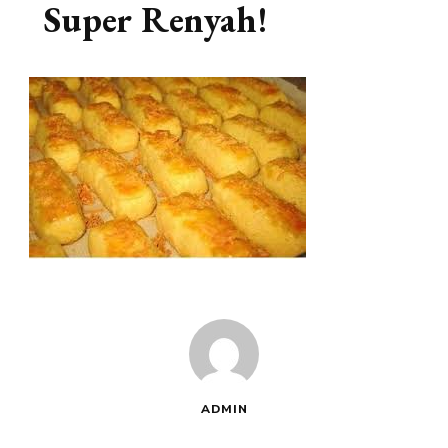
Super Renyah!
ADMIN