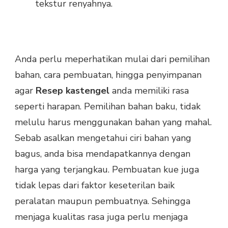
tekstur renyahnya.
Anda perlu meperhatikan mulai dari pemilihan
bahan, cara pembuatan, hingga penyimpanan
agar
Resep kastengel
anda memiliki rasa
seperti harapan. Pemilihan bahan baku, tidak
melulu harus menggunakan bahan yang mahal.
Sebab asalkan mengetahui ciri bahan yang
bagus, anda bisa mendapatkannya dengan
harga yang terjangkau. Pembuatan kue juga
tidak lepas dari faktor keseterilan baik
peralatan maupun pembuatnya. Sehingga
menjaga kualitas rasa juga perlu menjaga