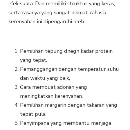
efek suara. Dan memiliki struktur yang keras,
serta rasanya yang sangat nikmat, rahasia
kerenyahan ini dipengaruhi oleh:
Pemilihan tepung dnegn kadar protein
yang tepat,
Pemanggangan dengan temperatur suhu
dan waktu yang baik,
Cara membuat adonan yang
meningkatkan kerenyahan,
Pemilihan margarin dengan takaran yang
tepat pula,
Penyimpana yang membantu menjaga